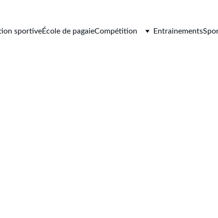
tion sportive
École de pagaie
Compétition
Entrainements
Spor
couvrez le can
kayak
ignez notre club à Inzinzac Lochrist pour pratiquer le canoë-kaya
compétition, loisir ou sport santé