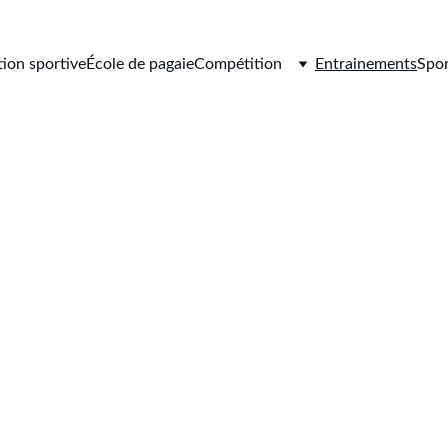
tion sportive
École de pagaie
Compétition
Entrainements
Spor
ires d'Entraîn
ouvrez nos séances pour l'école de pagaie, la compétition, le sp
santé et le kayak polo.