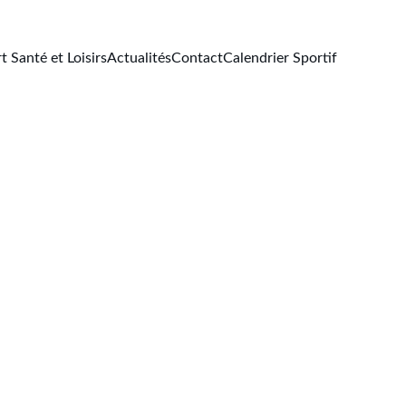
t Santé et Loisirs
Actualités
Contact
Calendrier Sportif
ement
ort 